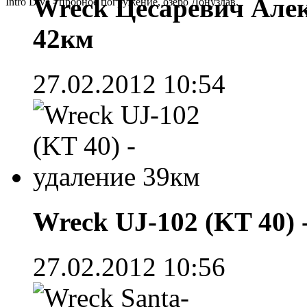
Wreck Цесаревич Алек
Intro Dive - пробное погружение, озеро Донузлав.
42км
27.02.2012 10:54
Wreck UJ-102 (KT 40) 
27.02.2012 10:56