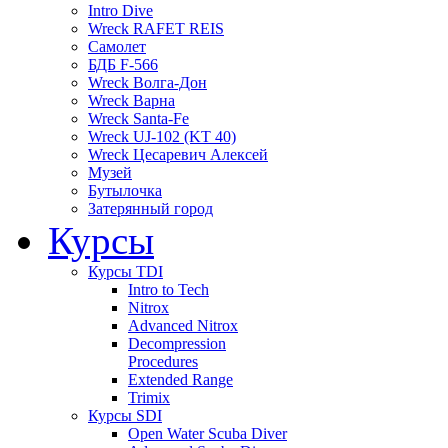
Intro Dive
Wreck RAFET REIS
Самолет
БДБ F-566
Wreck Волга-Дон
Wreck Варна
Wreck Santa-Fe
Wreck UJ-102 (KT 40)
Wreck Цесаревич Алексей
Музей
Бутылочка
Затерянный город
Курсы
Курсы TDI
Intro to Tech
Nitrox
Advanced Nitrox
Decompression
Procedures
Extended Range
Trimix
Курсы SDI
Open Water Scuba Diver