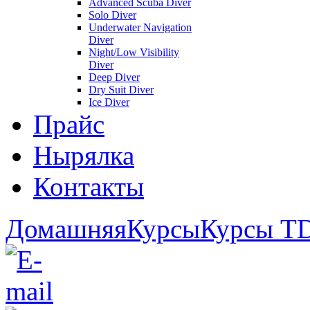
Advanced Scuba Diver
Solo Diver
Underwater Navigation
Diver
Night/Low Visibility
Diver
Deep Diver
Dry Suit Diver
Ice Diver
Прайс
Нырялка
Контакты
Домашняя
Курсы
Курсы T