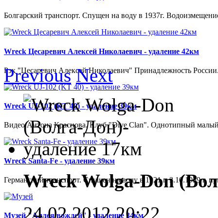
Болгарский транспорт. Спущен на воду в 1937г. Водоизмещение 21
Wreck Цесаревич Алексей Николаевич - удаление 42км
Previous
Next
Рэк "Цесаревич Алексей Николаевич" Принадлежность России. 
Wreck UJ-102 (KT 40) - удаление 39км
Видео Антона Краснова. Клуб "Dive Clan". Однотипный малый
Wreck Santa-Fe - удаление 39км
Wreck Wolga-Don (Вол
Германский транспорт. Спущен на воду в 1921 г. 3.10.1939 г. 
24.02.2012 20:22
Музей "Аллея вождей" - удаление 34км