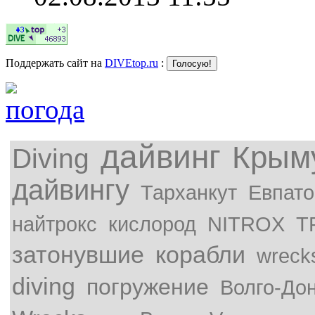
Поддержать сайт на
DIVEtop.ru
:
дайвинг
Крым
Diving
дайвингу
Тарханкут
Евпато
найтрокс
кислород
NITROX
T
затонувшие
корабли
wreck
diving
погружение
Волго-До