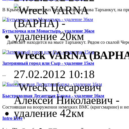
В Крыму, у живописных берегов полуострова Тарханкут, на при
Бутылочка или Монастырь - удаление 36км
Дайвсайт находится на мысе Тарханкут. Рядом со скалой Чере
Wreck VARNA (ВАРНА)
Затерянный город или Сыр - удаление 15км
27.02.2012 10:18
...
Быстроходная Десантная Баржа - удаление 16км
Cостоявшая на вооружении немецких ВМС (кригсмарине) и не
Intro Dive