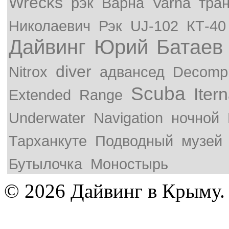
Wrecks
рэк
Варна
Varna
тра
Николаевич
Рэк
UJ-102
КТ-40
Дайвинг
Юрий
Батаев
diver
Nitrox
адвансед
Decompr
Scuba
Iter
Extended
Range
Underwater
Navigation
ночной
Тарханкуте
Подводный
музей
Бутылочка
Моностырь
© 2026 Дайвинг в Крыму.