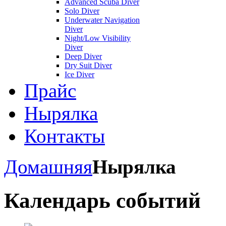
Advanced Scuba Diver
Solo Diver
Underwater Navigation
Diver
Night/Low Visibility
Diver
Deep Diver
Dry Suit Diver
Ice Diver
Прайс
Нырялка
Контакты
Домашняя
Нырялка
Календарь событий