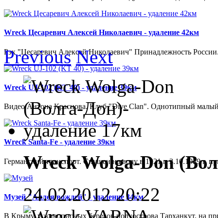
Wreck Цесаревич Алексей Николаевич - удаление 42км
Previous
Next
Рэк "Цесаревич Алексей Николаевич" Принадлежность России. 
Wreck UJ-102 (KT 40) - удаление 39км
Видео Антона Краснова. Клуб "Dive Clan". Однотипный малый
Wreck Santa-Fe - удаление 39км
Wreck Wolga-Don (Вол
Германский транспорт. Спущен на воду в 1921 г. 3.10.1939 г. 
24.02.2012 20:22
Музей "Аллея вождей" - удаление 34км
В Крыму, у живописных берегов полуострова Тарханкут, на при