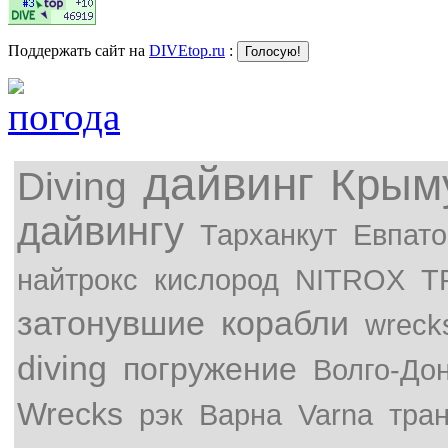
Поддержать сайт на
DIVEtop.ru
:
дайвинг
Крым
Diving
дайвингу
Тарханкут
Евпато
найтрокс
кислород
NITROX
T
затонувшие
корабли
wreck
diving
погружение
Волго-До
Wrecks
рэк
Варна
Varna
тра