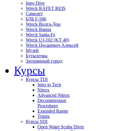
Intro Dive
Wreck RAFET REIS
Самолет
БДБ F-566
Wreck Волга-Дон
Wreck Варна
Wreck Santa-Fe
Wreck UJ-102 (KT 40)
Wreck Цесаревич Алексей
Музей
Бутылочка
Затерянный город
Курсы
Курсы TDI
Intro to Tech
Nitrox
Advanced Nitrox
Decompression
Procedures
Extended Range
Trimix
Курсы SDI
Open Water Scuba Diver