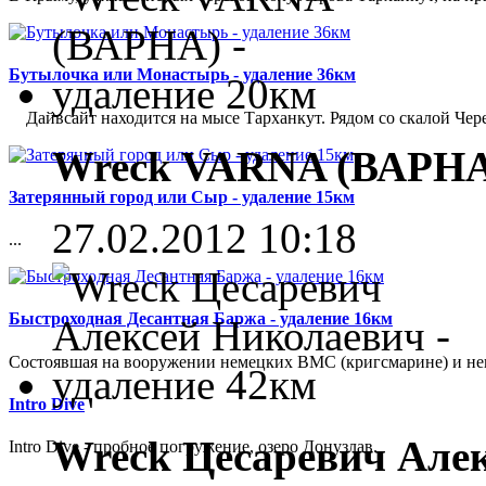
Бутылочка или Монастырь - удаление 36км
Дайвсайт находится на мысе Тарханкут. Рядом со скалой Чере
Wreck VARNA (ВАРНА)
Затерянный город или Сыр - удаление 15км
27.02.2012 10:18
...
Быстроходная Десантная Баржа - удаление 16км
Cостоявшая на вооружении немецких ВМС (кригсмарине) и не
Intro Dive
Wreck Цесаревич Алек
Intro Dive - пробное погружение, озеро Донузлав.