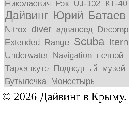
Николаевич
Рэк
UJ-102
КТ-40
Дайвинг
Юрий
Батаев
diver
Nitrox
адвансед
Decompr
Scuba
Iter
Extended
Range
Underwater
Navigation
ночной
Тарханкуте
Подводный
музей
Бутылочка
Моностырь
© 2026 Дайвинг в Крыму.