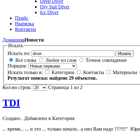
Deep Diver
Dry Suit Diver
Ice Diver
Прайс
Нырялка
Контакты
Домашняя
Новости
Искать
Искать по:
Искать
Все слова
Любое из слов
Точное совпадение
Порядок:
Искать только в:
Категории
Контакты
Материалы
Результат поиска: найдено 29 объектов.
Кол-во строк:
Страница 1 из 2
TDI
Создано . Добавлено в Категория
... время... ... и это ... только начало.. а оно Вам надо ???!!!"