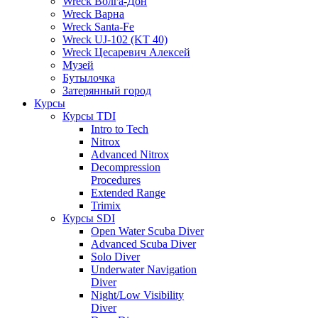
Wreck Волга-Дон
Wreck Варна
Wreck Santa-Fe
Wreck UJ-102 (KT 40)
Wreck Цесаревич Алексей
Музей
Бутылочка
Затерянный город
Курсы
Курсы TDI
Intro to Tech
Nitrox
Advanced Nitrox
Decompression
Procedures
Extended Range
Trimix
Курсы SDI
Open Water Scuba Diver
Advanced Scuba Diver
Solo Diver
Underwater Navigation
Diver
Night/Low Visibility
Diver