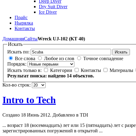
Deep Diver
Dry Suit Diver
Ice Diver
Прайс
Нырялка
Контакты
Домашняя
Сайты
Wreck UJ-102 (KT 40)
Искать
Искать по:
Искать
Все слова
Любое из слов
Точное совпадение
Порядок:
Искать только в:
Категории
Контакты
Материалы
Результат поиска: найдено 14 объектов.
Кол-во строк:
Intro to Tech
Создано 18 Июнь 2012. Добавлено в TDI
... возраст 18 (восемнадцать) лет или 15 (пятнадцать) лет с р
зарегистрированных погружений в открытой ...