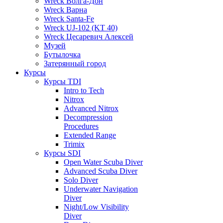
Wreck Волга-Дон
Wreck Варна
Wreck Santa-Fe
Wreck UJ-102 (KT 40)
Wreck Цесаревич Алексей
Музей
Бутылочка
Затерянный город
Курсы
Курсы TDI
Intro to Tech
Nitrox
Advanced Nitrox
Decompression
Procedures
Extended Range
Trimix
Курсы SDI
Open Water Scuba Diver
Advanced Scuba Diver
Solo Diver
Underwater Navigation
Diver
Night/Low Visibility
Diver