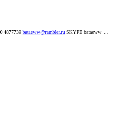
50 4877739
bataeww@rambler.ru
SKYPE bataeww ...