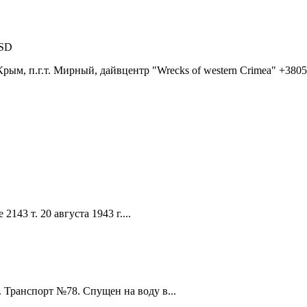
WSD
Крым, п.г.т. Мирный, дайвцентр "Wrecks of western Crimea" +380
43 т. 20 августа 1943 г....
Транспорт №78. Спущен на воду в...