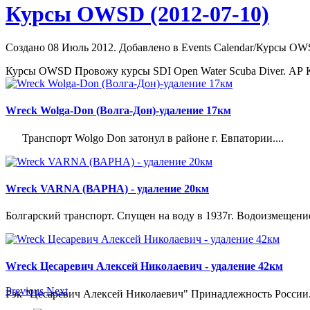
Курсы OWSD (2012-07-10)
Создано 08 Июль 2012. Добавлено в Events Calendar/Курсы O
Курсы OWSD Провожу курсы SDI Open Water
Scuba
Diver. АР 
Wreck Wolga-Don (Волга-Дон)-удаление 17км
Транспорт Wolgo Don затонул в районе г. Евпатории....
Wreck VARNA (ВАРНА) - удаление 20км
Болгарский транспорт. Спущен на воду в 1937г. Водоизмещение 21
Wreck Цесаревич Алексей Николаевич - удаление 42км
Previous
Next
Рэк "Цесаревич Алексей Николаевич" Принадлежность России. 