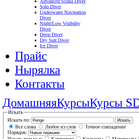
Advanced Scuba Diver
Solo Diver
Underwater Navigation
Diver
Night/Low Visibility
Diver
Deep Diver
Dry Suit Diver
Ice Diver
Прайс
Нырялка
Контакты
Домашняя
Курсы
Курсы S
Искать
Искать по:
Искать
Все слова
Любое из слов
Точное совпадение
Порядок:
Искать только в:
Категории
Контакты
Материалы