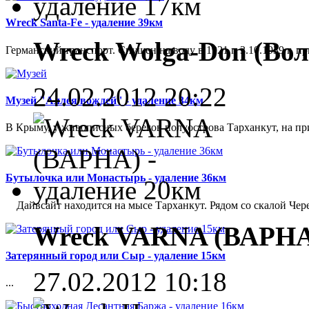
Wreck Santa-Fe - удаление 39км
Wreck Wolga-Don (Вол
Германский транспорт. Спущен на воду в 1921 г. 3.10.1939 г. 
24.02.2012 20:22
Музей "Аллея вождей" - удаление 34км
В Крыму, у живописных берегов полуострова Тарханкут, на при
Бутылочка или Монастырь - удаление 36км
Дайвсайт находится на мысе Тарханкут. Рядом со скалой Чере
Wreck VARNA (ВАРНА)
Затерянный город или Сыр - удаление 15км
27.02.2012 10:18
...