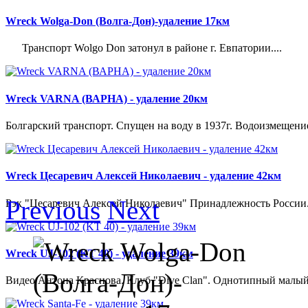
Wreck Wolga-Don (Волга-Дон)-удаление 17км
Транспорт Wolgo Don затонул в районе г. Евпатории....
Wreck VARNA (ВАРНА) - удаление 20км
Болгарский транспорт. Спущен на воду в 1937г. Водоизмещение 21
Wreck Цесаревич Алексей Николаевич - удаление 42км
Previous
Next
Рэк "Цесаревич Алексей Николаевич" Принадлежность России. 
Wreck UJ-102 (KT 40) - удаление 39км
Видео Антона Краснова. Клуб "Dive Clan". Однотипный малый