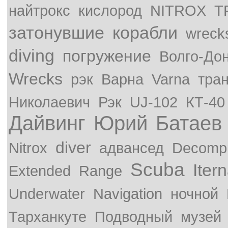
найтрокс
кислород
NITROX
T
затонувшие
корабли
wreck
diving
погружение
Волго-До
Wrecks
рэк
Варна
Varna
тра
Николаевич
Рэк
UJ-102
КТ-40
Дайвинг
Юрий
Батаев
diver
Nitrox
адвансед
Decompr
Scuba
Iter
Extended
Range
Underwater
Navigation
ночной
Тарханкуте
Подводный
музей