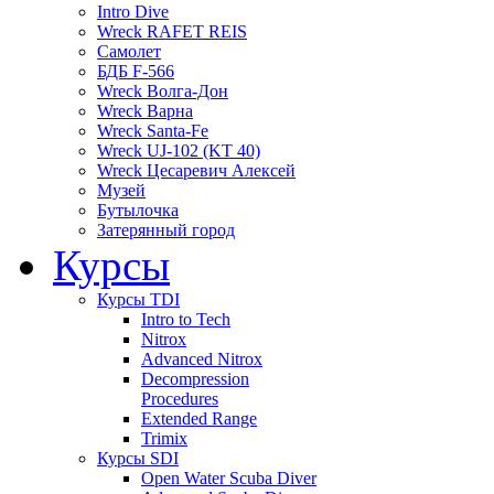
Intro Dive
Wreck RAFET REIS
Самолет
БДБ F-566
Wreck Волга-Дон
Wreck Варна
Wreck Santa-Fe
Wreck UJ-102 (KT 40)
Wreck Цесаревич Алексей
Музей
Бутылочка
Затерянный город
Курсы
Курсы TDI
Intro to Tech
Nitrox
Advanced Nitrox
Decompression
Procedures
Extended Range
Trimix
Курсы SDI
Open Water Scuba Diver