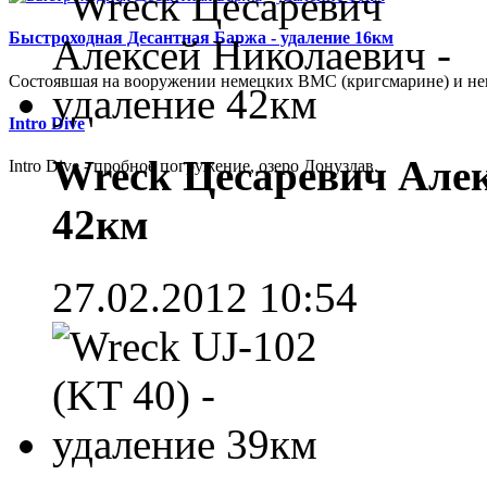
Быстроходная Десантная Баржа - удаление 16км
Cостоявшая на вооружении немецких ВМС (кригсмарине) и не
Intro Dive
Wreck Цесаревич Алек
Intro Dive - пробное погружение, озеро Донузлав.
42км
27.02.2012 10:54