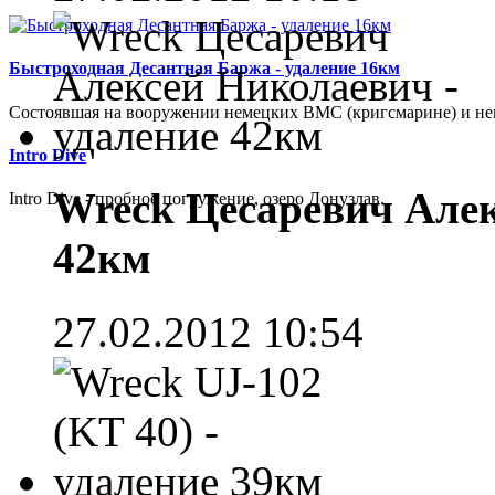
Быстроходная Десантная Баржа - удаление 16км
Cостоявшая на вооружении немецких ВМС (кригсмарине) и не
Intro Dive
Wreck Цесаревич Алек
Intro Dive - пробное погружение, озеро Донузлав.
42км
27.02.2012 10:54