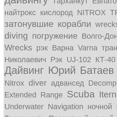
Тарханкут
Евпато
найтрокс
кислород
NITROX
T
затонувшие
корабли
wreck
diving
погружение
Волго-До
Wrecks
рэк
Варна
Varna
тра
Николаевич
Рэк
UJ-102
КТ-40
Дайвинг
Юрий
Батаев
diver
Nitrox
адвансед
Decompr
Scuba
Iter
Extended
Range
Underwater
Navigation
ночной