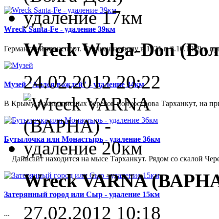
Wreck Santa-Fe - удаление 39км
Wreck Wolga-Don (Вол
Германский транспорт. Спущен на воду в 1921 г. 3.10.1939 г. 
24.02.2012 20:22
Музей "Аллея вождей" - удаление 34км
В Крыму, у живописных берегов полуострова Тарханкут, на при
Бутылочка или Монастырь - удаление 36км
Дайвсайт находится на мысе Тарханкут. Рядом со скалой Чере
Wreck VARNA (ВАРНА)
Затерянный город или Сыр - удаление 15км
27.02.2012 10:18
...