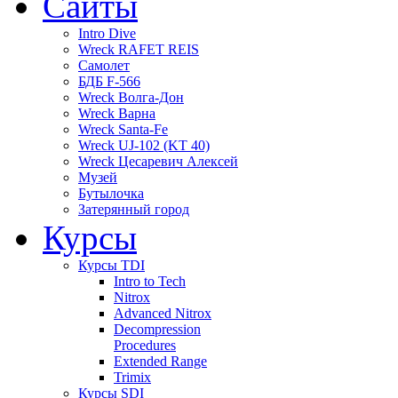
Сайты
Intro Dive
Wreck RAFET REIS
Самолет
БДБ F-566
Wreck Волга-Дон
Wreck Варна
Wreck Santa-Fe
Wreck UJ-102 (KT 40)
Wreck Цесаревич Алексей
Музей
Бутылочка
Затерянный город
Курсы
Курсы TDI
Intro to Tech
Nitrox
Advanced Nitrox
Decompression
Procedures
Extended Range
Trimix
Курсы SDI