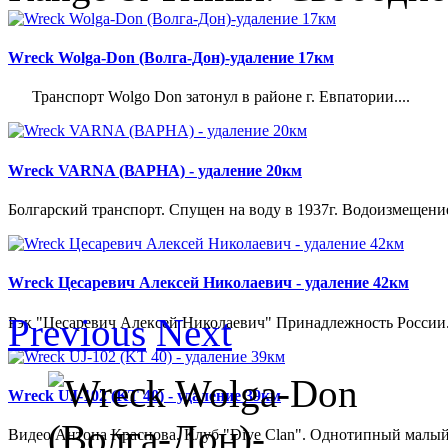
Wreck Wolga-Don (Волга-Дон)-удаление 17км
Транспорт Wolgo Don затонул в районе г. Евпатории....
Wreck VARNA (ВАРНА) - удаление 20км
Болгарский транспорт. Спущен на воду в 1937г. Водоизмещение 21
Wreck Цесаревич Алексей Николаевич - удаление 42км
Previous
Next
Рэк "Цесаревич Алексей Николаевич" Принадлежность России. 
Wreck UJ-102 (KT 40) - удаление 39км
Видео Антона Краснова. Клуб "Dive Clan". Однотипный малый