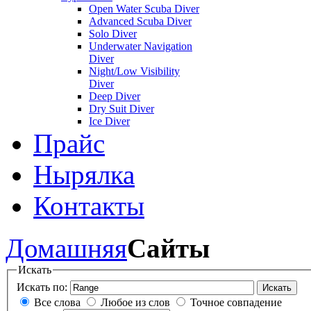
Open Water Scuba Diver
Advanced Scuba Diver
Solo Diver
Underwater Navigation
Diver
Night/Low Visibility
Diver
Deep Diver
Dry Suit Diver
Ice Diver
Прайс
Нырялка
Контакты
Домашняя
Сайты
Искать
Искать по:
Искать
Все слова
Любое из слов
Точное совпадение