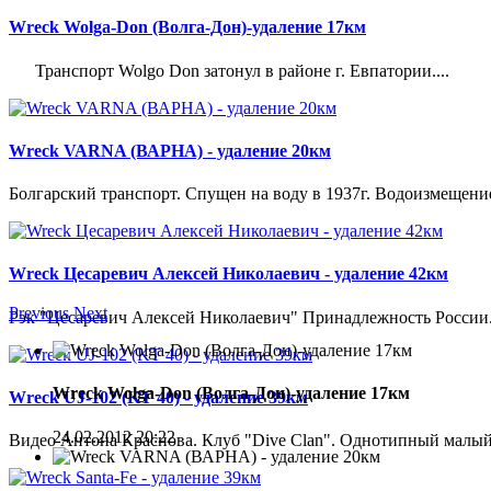
Wreck Wolga-Don (Волга-Дон)-удаление 17км
Транспорт Wolgo Don затонул в районе г. Евпатории....
Wreck VARNA (ВАРНА) - удаление 20км
Болгарский транспорт. Спущен на воду в 1937г. Водоизмещение 21
Wreck Цесаревич Алексей Николаевич - удаление 42км
Previous
Next
Рэк "Цесаревич Алексей Николаевич" Принадлежность России. 
Wreck Wolga-Don (Волга-Дон)-удаление 17км
Wreck UJ-102 (KT 40) - удаление 39км
24.02.2012 20:22
Видео Антона Краснова. Клуб "Dive Clan". Однотипный малый