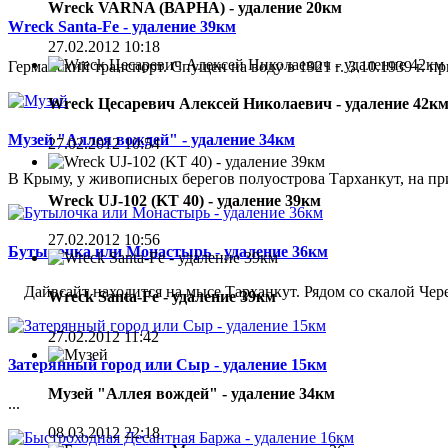
Wreck VARNA (ВАРНА) - удаление 20км
Wreck Santa-Fe - удаление 39км
27.02.2012 10:18
Германский транспорт. Спущен на воду в 1921 г. 3.10.1939 г. 
Wreck Цесаревич Алексей Николаевич - удаление 42к
Музей "Аллея вождей" - удаление 34км
27.02.2012 10:54
В Крыму, у живописных берегов полуострова Тарханкут, на при
Wreck UJ-102 (KT 40) - удаление 39км
27.02.2012 10:56
Бутылочка или Монастырь - удаление 36км
Дайвсайт находится на мысе Тарханкут. Рядом со скалой Чере
Wreck Santa-Fe - удаление 39км
27.02.2012 11:42
Затерянный город или Сыр - удаление 15км
Музей "Аллея вождей" - удаление 34км
...
08.03.2012 22:18