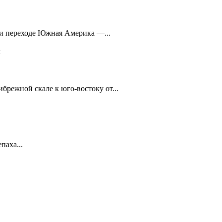
при переходе Южная Америка —...
м
брежной скале к юго-востоку от...
паха...