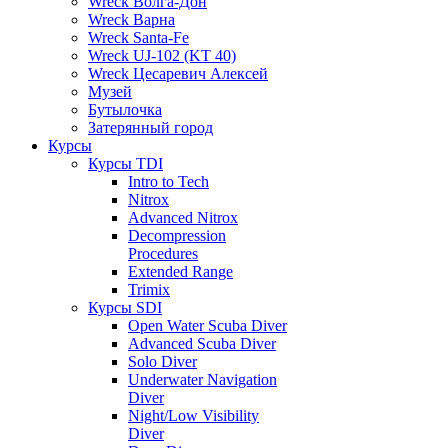
Wreck Волга-Дон
Wreck Варна
Wreck Santa-Fe
Wreck UJ-102 (KT 40)
Wreck Цесаревич Алексей
Музей
Бутылочка
Затерянный город
Курсы
Курсы TDI
Intro to Tech
Nitrox
Advanced Nitrox
Decompression
Procedures
Extended Range
Trimix
Курсы SDI
Open Water Scuba Diver
Advanced Scuba Diver
Solo Diver
Underwater Navigation
Diver
Night/Low Visibility
Diver