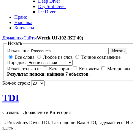
Deep Diver
Dry Suit Diver
Ice Diver
Прайс
Нырялка
Контакты
Домашняя
Сайты
Wreck UJ-102 (KT 40)
Искать
Искать по:
Искать
Все слова
Любое из слов
Точное совпадение
Порядок:
Искать только в:
Категории
Контакты
Материалы
Результат поиска: найдено 7 объектов.
Кол-во строк:
TDI
Создано . Добавлено в Категория
...
Procedures
Diver TDI. Так надо ли Вам ЭТО, задумайтесь! И 
здесь ...