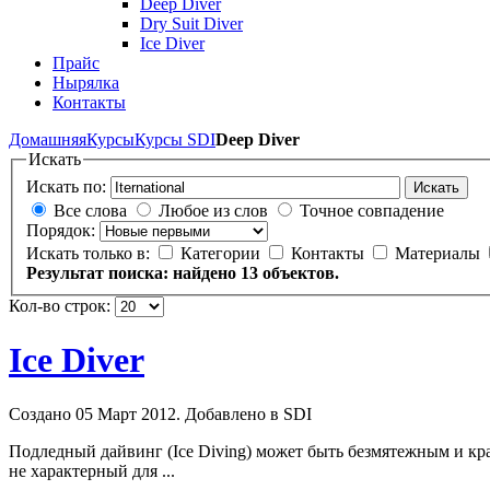
Deep Diver
Dry Suit Diver
Ice Diver
Прайс
Нырялка
Контакты
Домашняя
Курсы
Курсы SDI
Deep Diver
Искать
Искать по:
Искать
Все слова
Любое из слов
Точное совпадение
Порядок:
Искать только в:
Категории
Контакты
Материалы
Результат поиска: найдено 13 объектов.
Кол-во строк:
Ice Diver
Создано 05 Март 2012. Добавлено в SDI
Подледный дайвинг (Ice Diving) может быть безмятежным и кра
не характерный для ...