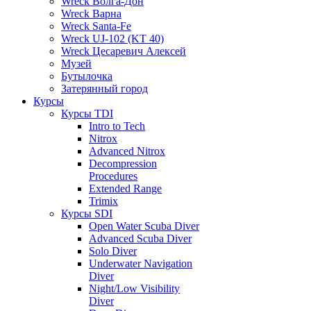
Wreck Волга-Дон
Wreck Варна
Wreck Santa-Fe
Wreck UJ-102 (KT 40)
Wreck Цесаревич Алексей
Музей
Бутылочка
Затерянный город
Курсы
Курсы TDI
Intro to Tech
Nitrox
Advanced Nitrox
Decompression
Procedures
Extended Range
Trimix
Курсы SDI
Open Water Scuba Diver
Advanced Scuba Diver
Solo Diver
Underwater Navigation
Diver
Night/Low Visibility
Diver