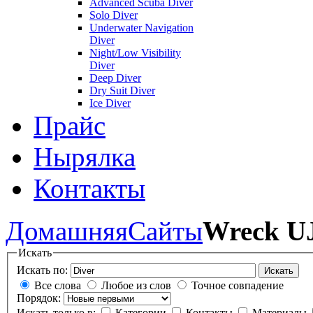
Advanced Scuba Diver
Solo Diver
Underwater Navigation
Diver
Night/Low Visibility
Diver
Deep Diver
Dry Suit Diver
Ice Diver
Прайс
Нырялка
Контакты
Домашняя
Сайты
Wreck UJ
Искать
Искать по:
Искать
Все слова
Любое из слов
Точное совпадение
Порядок:
Искать только в:
Категории
Контакты
Материалы