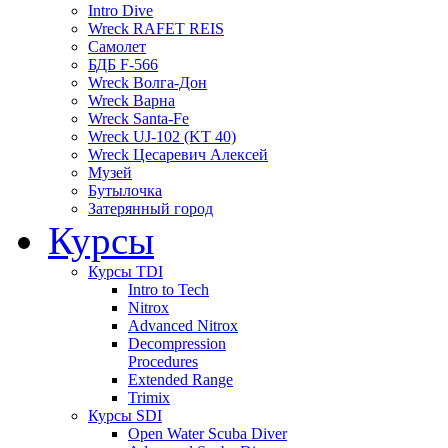
Intro Dive
Wreck RAFET REIS
Самолет
БДБ F-566
Wreck Волга-Дон
Wreck Варна
Wreck Santa-Fe
Wreck UJ-102 (KT 40)
Wreck Цесаревич Алексей
Музей
Бутылочка
Затерянный город
Курсы
Курсы TDI
Intro to Tech
Nitrox
Advanced Nitrox
Decompression
Procedures
Extended Range
Trimix
Курсы SDI
Open Water Scuba Diver