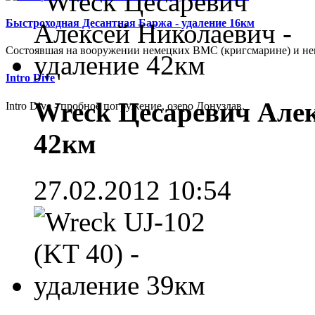
Быстроходная Десантная Баржа - удаление 16км
Cостоявшая на вооружении немецких ВМС (кригсмарине) и не
Intro Dive
Wreck Цесаревич Алек
Intro Dive - пробное погружение, озеро Донузлав.
42км
27.02.2012 10:54