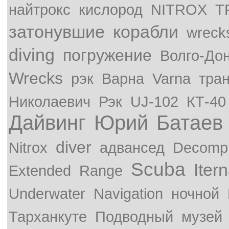
найтрокс
кислород
NITROX
T
затонувшие
корабли
wreck
diving
погружение
Волго-До
Wrecks
рэк
Варна
Varna
тра
Николаевич
Рэк
UJ-102
КТ-40
Дайвинг
Юрий
Батаев
diver
Nitrox
адвансед
Decompr
Scuba
Iter
Extended
Range
Underwater
Navigation
ночной
Тарханкуте
Подводный
музей