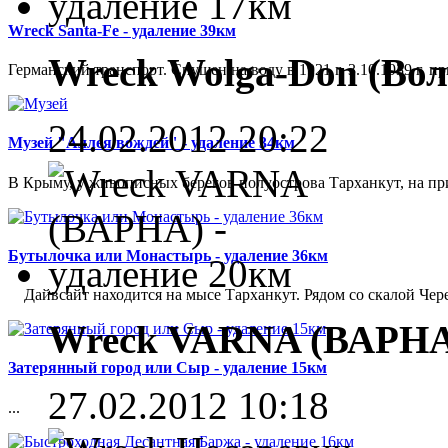
Wreck Santa-Fe - удаление 39км
Wreck Wolga-Don (Вол
Германский транспорт. Спущен на воду в 1921 г. 3.10.1939 г. 
24.02.2012 20:22
Музей "Аллея вождей" - удаление 34км
В Крыму, у живописных берегов полуострова Тарханкут, на при
Бутылочка или Монастырь - удаление 36км
Дайвсайт находится на мысе Тарханкут. Рядом со скалой Чере
Wreck VARNA (ВАРНА)
Затерянный город или Сыр - удаление 15км
27.02.2012 10:18
...