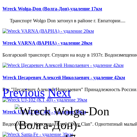
Wreck Wolga-Don (Волга-Дон)-удаление 17км
Транспорт Wolgo Don затонул в районе г. Евпатории....
Wreck VARNA (ВАРНА) - удаление 20км
Болгарский транспорт. Спущен на воду в 1937г. Водоизмещение 21
Wreck Цесаревич Алексей Николаевич - удаление 42км
Previous
Next
Рэк "Цесаревич Алексей Николаевич" Принадлежность России. 
Wreck UJ-102 (KT 40) - удаление 39км
Видео Антона Краснова. Клуб "Dive Clan". Однотипный малый