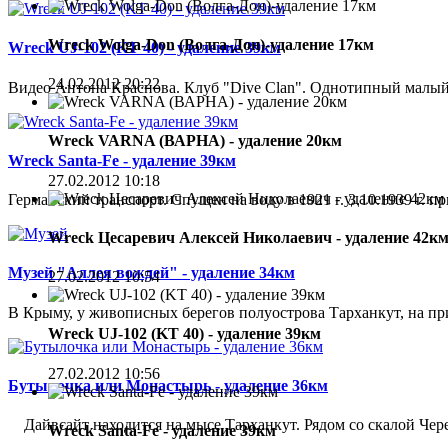
Wreck Wolga-Don (Волга-Дон)-удаление 17км
Wreck UJ-102 (KT 40) - удаление 39км
24.02.2012 20:22
Видео Антона Краснова. Клуб "Dive Clan". Однотипный малый
Wreck VARNA (ВАРНА) - удаление 20км
Wreck Santa-Fe - удаление 39км
27.02.2012 10:18
Германский транспорт. Спущен на воду в 1921 г. 3.10.1939 г. 
Wreck Цесаревич Алексей Николаевич - удаление 42к
Музей "Аллея вождей" - удаление 34км
27.02.2012 10:54
В Крыму, у живописных берегов полуострова Тарханкут, на при
Wreck UJ-102 (KT 40) - удаление 39км
27.02.2012 10:56
Бутылочка или Монастырь - удаление 36км
Дайвсайт находится на мысе Тарханкут. Рядом со скалой Чере
Wreck Santa-Fe - удаление 39км