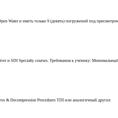
Open Water и иметь только 9 (девять) погружений под присмотро
ver и SDI Specialty courses. Требования к ученику: Минимальны
rox & Decompression Procedures TDI или аналогичный других