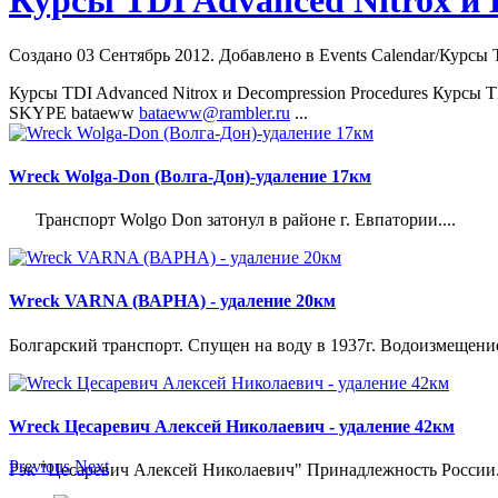
Курсы TDI Advanced Nitrox и D
Создано 03 Сентябрь 2012. Добавлено в Events Calendar/Курсы T
Курсы TDI
Advanced
Nitrox и Decompression Procedures Курсы 
SKYPE bataeww
bataeww@rambler.ru
...
Wreck Wolga-Don (Волга-Дон)-удаление 17км
Транспорт Wolgo Don затонул в районе г. Евпатории....
Wreck VARNA (ВАРНА) - удаление 20км
Болгарский транспорт. Спущен на воду в 1937г. Водоизмещение 21
Wreck Цесаревич Алексей Николаевич - удаление 42км
Previous
Next
Рэк "Цесаревич Алексей Николаевич" Принадлежность России. 