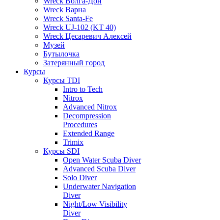
Wreck Волга-Дон
Wreck Варна
Wreck Santa-Fe
Wreck UJ-102 (KT 40)
Wreck Цесаревич Алексей
Музей
Бутылочка
Затерянный город
Курсы
Курсы TDI
Intro to Tech
Nitrox
Advanced Nitrox
Decompression
Procedures
Extended Range
Trimix
Курсы SDI
Open Water Scuba Diver
Advanced Scuba Diver
Solo Diver
Underwater Navigation
Diver
Night/Low Visibility
Diver