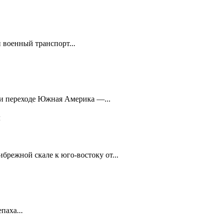
 военный транспорт...
при переходе Южная Америка —...
м
брежной скале к юго-востоку от...
паха...