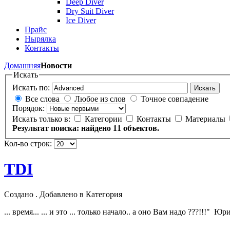
Deep Diver
Dry Suit Diver
Ice Diver
Прайс
Нырялка
Контакты
Домашняя
Новости
Искать
Искать по:
Искать
Все слова
Любое из слов
Точное совпадение
Порядок:
Искать только в:
Категории
Контакты
Материалы
Результат поиска: найдено 11 объектов.
Кол-во строк:
TDI
Создано . Добавлено в Категория
... время... ... и это ... только начало.. а оно Вам надо ???!!!" 