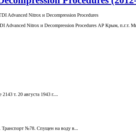
ecompression Procedures (2012-
DI Advanced Nitrox и Decompression Procedures
TDI
Advanced
Nitrox и Decompression Procedures АР Крым, п.г.т. 
43 т. 20 августа 1943 г....
Транспорт №78. Спущен на воду в...