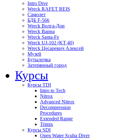
Intro Dive
Wreck RAFET REIS
Самолет
БДБ F-566
Wreck Волга-Дон
Wreck Варна
Wreck Santa-Fe
Wreck UJ-102 (KT 40)
Wreck Цесаревич Алексей
Музей
Бутылочка
Затерянный город
Курсы
Курсы TDI
Intro to Tech
Nitrox
Advanced Nitrox
Decompression
Procedures
Extended Range
Trimix
Курсы SDI
Open Water Scuba Diver