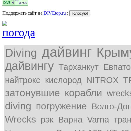
Поддержать сайт на
DIVEtop.ru
:
дайвинг
Крым
Diving
дайвингу
Тарханкут
Евпато
найтрокс
кислород
NITROX
T
затонувшие
корабли
wreck
diving
погружение
Волго-До
Wrecks
рэк
Варна
Varna
тра