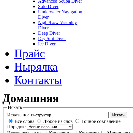
Advanced Scuba Diver
Solo Diver
Underwater Navigation
Diver
Night/Low Visibility
Diver
Deep Diver
Dry Suit Diver
Ice Diver
Прайс
Нырялка
Контакты
Домашняя
Искать
Искать по:
Искать
Все слова
Любое из слов
Точное совпадение
Порядок:
Искать только в:
Категории
Контакты
Материалы