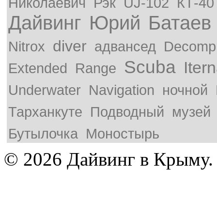
Николаевич
Рэк
UJ-102
КТ-40
Дайвинг
Юрий
Батаев
diver
Nitrox
адвансед
Decompr
Scuba
Iter
Extended
Range
Underwater
Navigation
ночной
Тарханкуте
Подводный
музей
Бутылочка
Моностырь
© 2026 Дайвинг в Крыму.