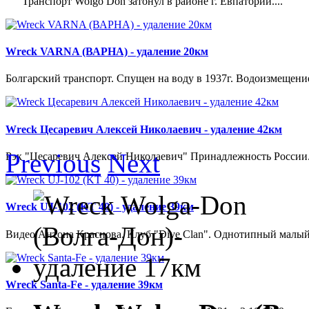
Транспорт Wolgo Don затонул в районе г. Евпатории....
Wreck VARNA (ВАРНА) - удаление 20км
Болгарский транспорт. Спущен на воду в 1937г. Водоизмещение 21
Wreck Цесаревич Алексей Николаевич - удаление 42км
Previous
Next
Рэк "Цесаревич Алексей Николаевич" Принадлежность России. 
Wreck UJ-102 (KT 40) - удаление 39км
Видео Антона Краснова. Клуб "Dive Clan". Однотипный малый
Wreck Santa-Fe - удаление 39км